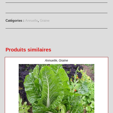
Graine
de
courgette
jaune
Catégories :
Annuelle
,
Graine
Goldrush
Produits similaires
Annuelle
,
Graine