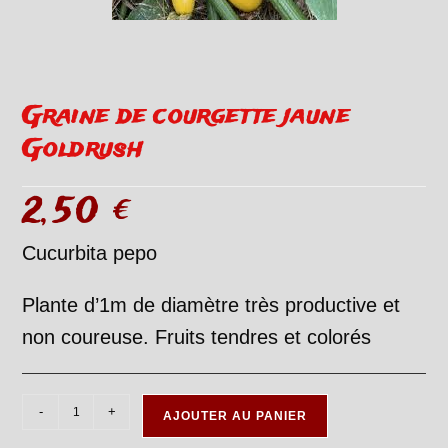
Graine de courgette jaune
Goldrush
2,50
€
Cucurbita pepo
Plante d’1m de diamètre très productive et
non coureuse. Fruits tendres et colorés
quantité
-
+
AJOUTER AU PANIER
de