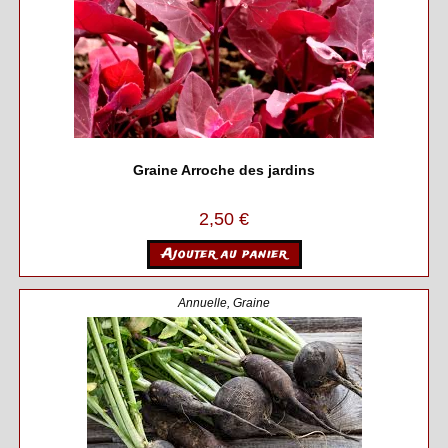
Graine Arroche des jardins
2,50
€
Ajouter au panier
Annuelle
,
Graine