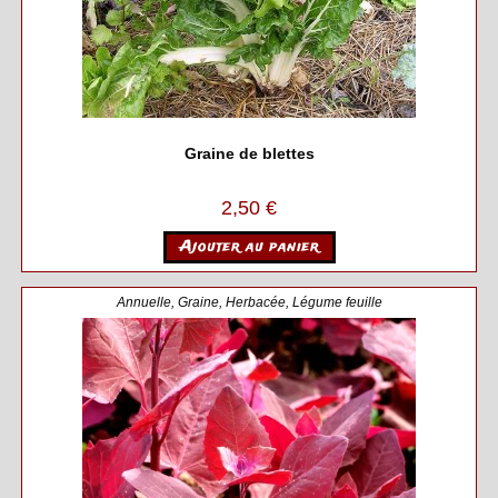
Graine de blettes
2,50
€
Ajouter au panier
Annuelle
,
Graine
,
Herbacée
,
Légume feuille