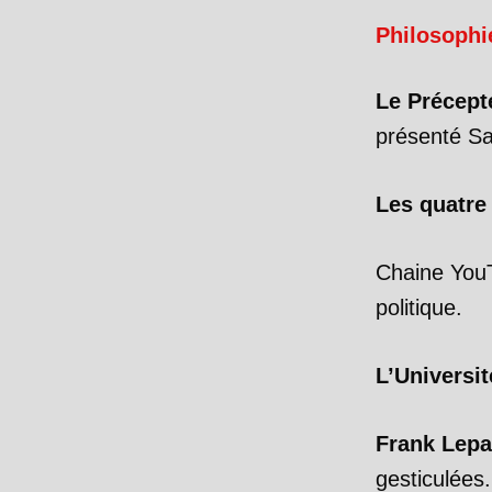
Philosophie
Le Précept
présenté Sar
Les quatre
Chaine Yo
politique.
L’Universi
Frank Lep
gesticulées.