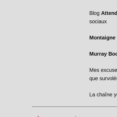
Blog
Atten
sociaux
Montaigne 
Murray Bo
Mes excus
que survolés
La chaîne 