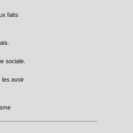
ux faits
ais.
e sociale.
les avoir
isme