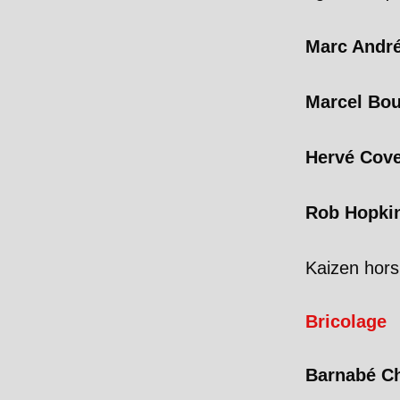
Marc André
Marcel Bo
Hervé Cov
Rob Hopki
Kaizen hors
Bricolage
Barnabé Ch