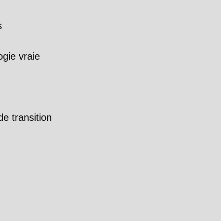
s
gie vraie
e transition