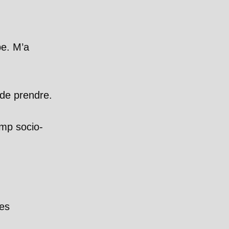
be. M’a
 de prendre.
amp socio-
ces