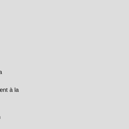
a
ent à la
n