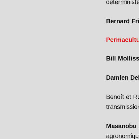
déterminist
Bernard Fr
Permacult
Bill Mollis
Damien De
Benoît et R
transmissio
Masanobu 
agronomiqu