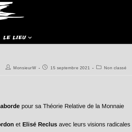
LE LIEU
Auteur/autrice
Publication
Post
MonsieurW
15 septembre 2021
Non classé
de
publiée :
category:
la
publication :
Laborde
pour sa Théorie Relative de la Monnaie
ordon
et
Elisé Reclus
avec leurs visions radicales 