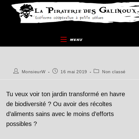
Skip
to
content
MENU
Auteur/autrice
Publication
Post
MonsieurW
16 mai 2019
Non classé
de
publiée :
category:
la
publication :
Tu veux voir ton jardin transformé en havre
de biodiversité ? Ou avoir des récoltes
d’aliments sains avec le moins d’efforts
possibles ?