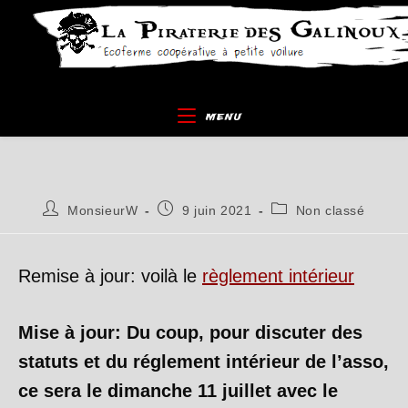
Skip
to
content
MENU
Auteur/autrice
Publication
Post
MonsieurW
9 juin 2021
Non classé
de
publiée :
category:
la
publication :
Remise à jour: voilà le
règlement intérieur
Mise à jour: Du coup, pour discuter des
statuts et du réglement intérieur de l’asso,
ce sera le dimanche 11 juillet avec le