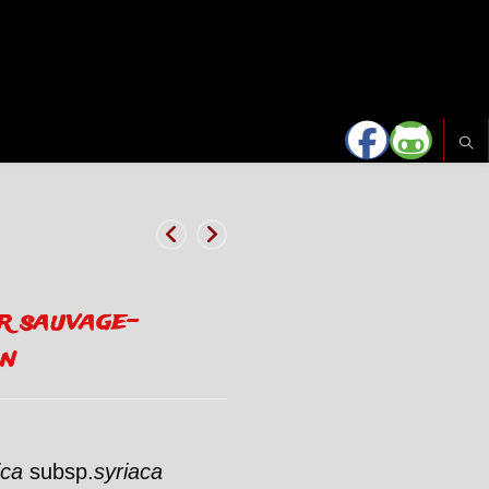
r sauvage-
n
ica
subsp.
syriaca