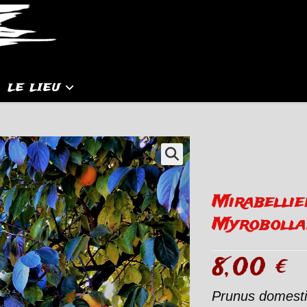
LE LIEU
Mirabellie
Myrobolla
8,00
€
Prunus domest