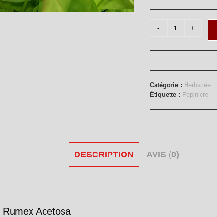
quantité
-
+
de
Oseilles
Catégorie :
Herbacée
Étiquette :
Pepiniere
DESCRIPTION
AVIS (0)
e: Rumex Acetosa