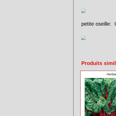
petite oseille:
Produits simil
Herba