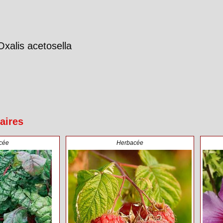
 Oxalis acetosella
aires
cée
Herbacée