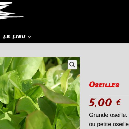
LE LIEU
Oseilles
5,00
€
Grande oseille
ou petite oseill