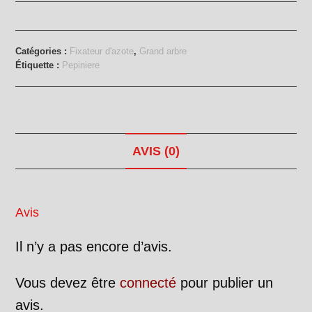
faux
acacia
Catégories :
Fixateur d'azote
,
Grand arbre
Étiquette :
Pepiniere
AVIS (0)
Avis
Il n’y a pas encore d’avis.
Vous devez être
connecté
pour publier un
avis.