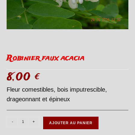
Robinier faux acacia
8,00
€
Fleur comestibles, bois imputrescible,
drageonnant et épineux
quantité
-
+
AJOUTER AU PANIER
de
Robinier