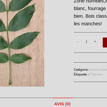
Zone humides,bo
blanc, fourrage
bien. Bois class
les manches!
quantité
-
+
de
Frêne
Catégorie :
Grand arbre
Étiquette :
Pepiniere
AVIS (0)